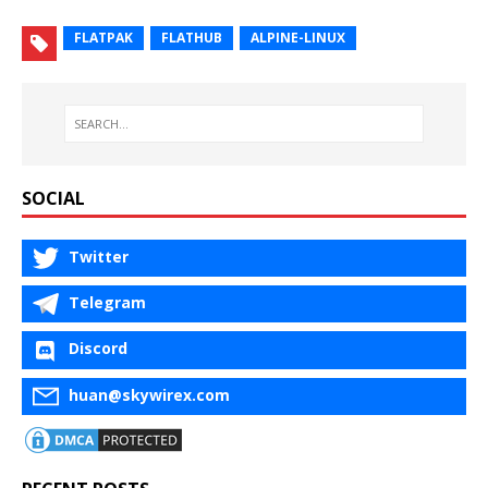
FLATPAK
FLATHUB
ALPINE-LINUX
SOCIAL
Twitter
Telegram
Discord
huan@skywirex.com