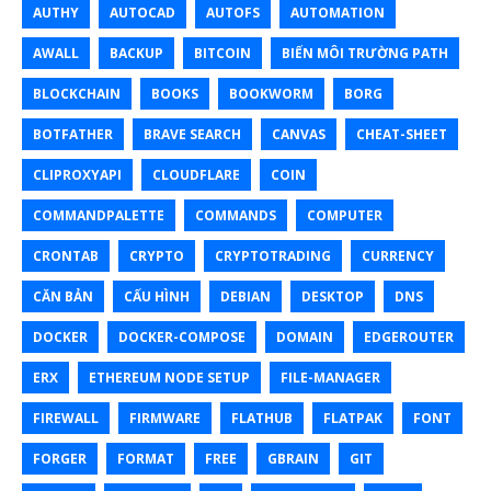
AUTHY
AUTOCAD
AUTOFS
AUTOMATION
AWALL
BACKUP
BITCOIN
BIẾN MÔI TRƯỜNG PATH
BLOCKCHAIN
BOOKS
BOOKWORM
BORG
BOTFATHER
BRAVE SEARCH
CANVAS
CHEAT-SHEET
CLIPROXYAPI
CLOUDFLARE
COIN
COMMANDPALETTE
COMMANDS
COMPUTER
CRONTAB
CRYPTO
CRYPTOTRADING
CURRENCY
CĂN BẢN
CẤU HÌNH
DEBIAN
DESKTOP
DNS
DOCKER
DOCKER-COMPOSE
DOMAIN
EDGEROUTER
ERX
ETHEREUM NODE SETUP
FILE-MANAGER
FIREWALL
FIRMWARE
FLATHUB
FLATPAK
FONT
FORGER
FORMAT
FREE
GBRAIN
GIT