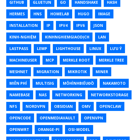
GITHUB
GLUETUN
GO
HANDSHAKE
HASH
HERMES
HNS
HOMELAB
HUGO
IMAGE
INSTALLATION
IP
IPV4
IPV6
JSON
KINH-NGHIỆM
KINHNGHIEMGIAODỊCH
LAN
LASTPASS
LEMP
LIGHTHOUSE
LINUX
LƯU Ý
MACHINEUSER
MCP
MERKLE ROOT
MERKLE TREE
MESHNET
MIGRATION
MIKROTIK
MINER
MIỄN PHÍ
MULTISIG
MÔHÌNHBIỂUĐỒ
NAKAMOTO
NAMEBASE
NAS
NETWORKING
NETWORKSTORAGE
NFS
NORDVPN
OBSIDIAN
OMV
OPENCLAW
OPENCODE
OPENMEDIAVAULT
OPENVPN
OPENWRT
ORANGE-PI
OSI-MODEL