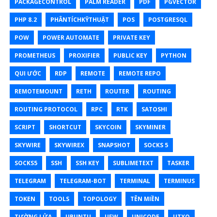
PACKAGECONTROL
PALM READER
PDF
PGVECTOR
PHP 8.2
PHÂNTÍCHKỸTHUẬT
POS
POSTGRESQL
POW
POWER AUTOMATE
PRIVATE KEY
PROMETHEUS
PROXIFIER
PUBLIC KEY
PYTHON
QUI ƯỚC
RDP
REMOTE
REMOTE REPO
REMOTEMOUNT
RETH
ROUTER
ROUTING
ROUTING PROTOCOL
RPC
RTK
SATOSHI
SCRIPT
SHORTCUT
SKYCOIN
SKYMINER
SKYWIRE
SKYWIREX
SNAPSHOT
SOCKS 5
SOCKS5
SSH
SSH KEY
SUBLIMETEXT
TASKER
TELEGRAM
TELEGRAM-BOT
TERMINAL
TERMINUS
TOKEN
TOOLS
TOPOLOGY
TÊN MIỀN
TƯỜNG LỬA
UBUNTU
UFW
UNICODE
UTXO