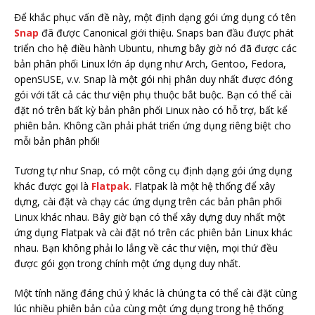
Để khắc phục vấn đề này, một định dạng gói ứng dụng có tên
Snap
đã được Canonical giới thiệu. Snaps ban đầu được phát
triển cho hệ điều hành Ubuntu, nhưng bây giờ nó đã được các
bản phân phối Linux lớn áp dụng như Arch, Gentoo, Fedora,
openSUSE, v.v. Snap là một gói nhị phân duy nhất được đóng
gói với tất cả các thư viện phụ thuộc bắt buộc. Bạn có thể cài
đặt nó trên bất kỳ bản phân phối Linux nào có hỗ trợ, bất kể
phiên bản. Không cần phải phát triển ứng dụng riêng biệt cho
mỗi bản phân phối!
Tương tự như Snap, có một công cụ định dạng gói ứng dụng
khác được gọi là
Flatpak
. Flatpak là một hệ thống để xây
dựng, cài đặt và chạy các ứng dụng trên các bản phân phối
Linux khác nhau. Bây giờ bạn có thể xây dựng duy nhất một
ứng dụng Flatpak và cài đặt nó trên các phiên bản Linux khác
nhau. Bạn không phải lo lắng về các thư viện, mọi thứ đều
được gói gọn trong chính một ứng dụng duy nhất.
Một tính năng đáng chú ý khác là chúng ta có thể cài đặt cùng
lúc nhiều phiên bản của cùng một ứng dụng trong hệ thống