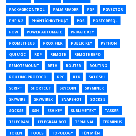
PACKAGECONTROL
PALM READER
PDF
PGVECTOR
PHP 8.2
PHÂNTÍCHKỸTHUẬT
POS
POSTGRESQL
POW
POWER AUTOMATE
PRIVATE KEY
PROMETHEUS
PROXIFIER
PUBLIC KEY
PYTHON
QUI ƯỚC
RDP
REMOTE
REMOTE REPO
REMOTEMOUNT
RETH
ROUTER
ROUTING
ROUTING PROTOCOL
RPC
RTK
SATOSHI
SCRIPT
SHORTCUT
SKYCOIN
SKYMINER
SKYWIRE
SKYWIREX
SNAPSHOT
SOCKS 5
SOCKS5
SSH
SSH KEY
SUBLIMETEXT
TASKER
TELEGRAM
TELEGRAM-BOT
TERMINAL
TERMINUS
TOKEN
TOOLS
TOPOLOGY
TÊN MIỀN