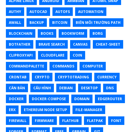
ALPINE LINUX
ANDROID
ARMBIAN
ATOMIC SWAP
AUTHY
AUTOCAD
AUTOFS
AUTOMATION
AWALL
BACKUP
BITCOIN
BIẾN MÔI TRƯỜNG PATH
BLOCKCHAIN
BOOKS
BOOKWORM
BORG
BOTFATHER
BRAVE SEARCH
CANVAS
CHEAT-SHEET
CLIPROXYAPI
CLOUDFLARE
COIN
COMMANDPALETTE
COMMANDS
COMPUTER
CRONTAB
CRYPTO
CRYPTOTRADING
CURRENCY
CĂN BẢN
CẤU HÌNH
DEBIAN
DESKTOP
DNS
DOCKER
DOCKER-COMPOSE
DOMAIN
EDGEROUTER
ERX
ETHEREUM NODE SETUP
FILE-MANAGER
FIREWALL
FIRMWARE
FLATHUB
FLATPAK
FONT
FORGER
FORMAT
FREE
GBRAIN
GIT