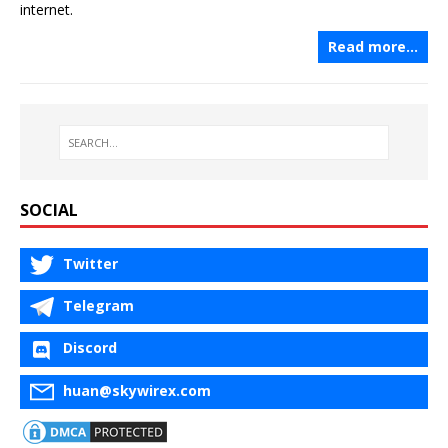
internet.
Read more…
SOCIAL
Twitter
Telegram
Discord
huan@skywirex.com