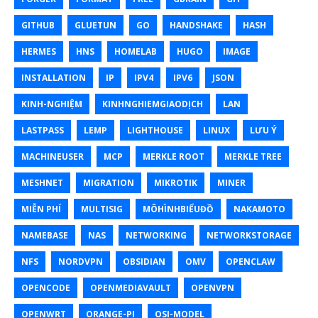
GITHUB
GLUETUN
GO
HANDSHAKE
HASH
HERMES
HNS
HOMELAB
HUGO
IMAGE
INSTALLATION
IP
IPV4
IPV6
JSON
KINH-NGHIỆM
KINHNGHIEMGIAODỊCH
LAN
LASTPASS
LEMP
LIGHTHOUSE
LINUX
LƯU Ý
MACHINEUSER
MCP
MERKLE ROOT
MERKLE TREE
MESHNET
MIGRATION
MIKROTIK
MINER
MIỄN PHÍ
MULTISIG
MÔHÌNHBIỂUĐỒ
NAKAMOTO
NAMEBASE
NAS
NETWORKING
NETWORKSTORAGE
NFS
NORDVPN
OBSIDIAN
OMV
OPENCLAW
OPENCODE
OPENMEDIAVAULT
OPENVPN
OPENWRT
ORANGE-PI
OSI-MODEL