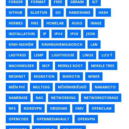
FORGER
FORMAT
FREE
GBRAIN
GIT
GITHUB
GLUETUN
GO
HANDSHAKE
HASH
HERMES
HNS
HOMELAB
HUGO
IMAGE
INSTALLATION
IP
IPV4
IPV6
JSON
KINH-NGHIỆM
KINHNGHIEMGIAODỊCH
LAN
LASTPASS
LEMP
LIGHTHOUSE
LINUX
LƯU Ý
MACHINEUSER
MCP
MERKLE ROOT
MERKLE TREE
MESHNET
MIGRATION
MIKROTIK
MINER
MIỄN PHÍ
MULTISIG
MÔHÌNHBIỂUĐỒ
NAKAMOTO
NAMEBASE
NAS
NETWORKING
NETWORKSTORAGE
NFS
NORDVPN
OBSIDIAN
OMV
OPENCLAW
OPENCODE
OPENMEDIAVAULT
OPENVPN