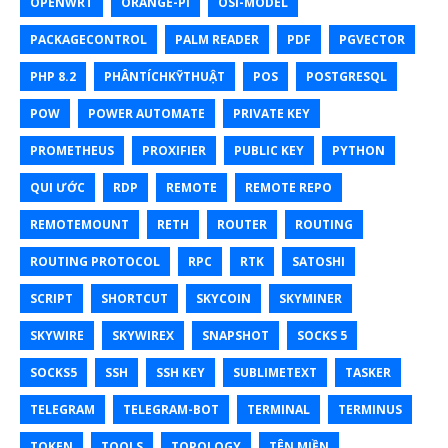
OPENWRT
ORANGE-PI
OSI-MODEL
PACKAGECONTROL
PALM READER
PDF
PGVECTOR
PHP 8.2
PHÂNTÍCHKỸTHUẬT
POS
POSTGRESQL
POW
POWER AUTOMATE
PRIVATE KEY
PROMETHEUS
PROXIFIER
PUBLIC KEY
PYTHON
QUI ƯỚC
RDP
REMOTE
REMOTE REPO
REMOTEMOUNT
RETH
ROUTER
ROUTING
ROUTING PROTOCOL
RPC
RTK
SATOSHI
SCRIPT
SHORTCUT
SKYCOIN
SKYMINER
SKYWIRE
SKYWIREX
SNAPSHOT
SOCKS 5
SOCKS5
SSH
SSH KEY
SUBLIMETEXT
TASKER
TELEGRAM
TELEGRAM-BOT
TERMINAL
TERMINUS
TOKEN
TOOLS
TOPOLOGY
TÊN MIỀN