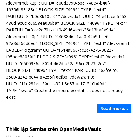
/dev/mmcblk2p1: UUID="600d3790-5661-48e4-b40f-
16356b83183d" BLOCK_SIZE="4096" TYPE="ext4"
PARTUUID="b0d8b10d-01" /dev/sdb1: UUID="4fe6face-5253-
486d-9c6c-c6658ea036ba" BLOCK_SIZE="4096" TYPE="ext4"
PARTUUID="ccc2e70a-a1f9-49d6-aecf-36e13ba0a9d4"
/dev/mmcblk0p1: UUID="0463846f-1aa0-42b9-bc76-
92a8d366d6ed" BLOCK_SIZE="4096" TYPE="ext4" /dev/zram1:
LABEL="log2ram" UUID="1514a966-ac2d-4275-9822-
f95aee88050f" BLOCK_SIZE="4096" TYPE="ext4" /dev/sda1:
UUID="6600936a-8024-462d-a92a-96ce2b73c2c7"
BLOCK_SIZE="4096" TYPE="ext4" PARTUUID="62fce7c6-
3580-a242-bc44-84255f16efb6" /dev/zram0:
UUID="11e281ee-50ce-452d-8e35-bef71510b09d"
TYPE="swap" Create the mount point if it does not already
exist:
Read more…
Thiết lập Samba trên OpenMediaVault
June 01, 2024