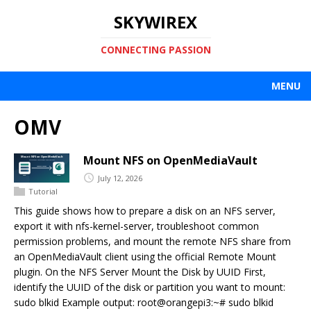
SKYWIREX
CONNECTING PASSION
MENU
OMV
Mount NFS on OpenMediaVault
July 12, 2026
Tutorial
This guide shows how to prepare a disk on an NFS server,
export it with nfs-kernel-server, troubleshoot common
permission problems, and mount the remote NFS share from
an OpenMediaVault client using the official Remote Mount
plugin. On the NFS Server Mount the Disk by UUID First,
identify the UUID of the disk or partition you want to mount:
sudo blkid Example output: root@orangepi3:~# sudo blkid