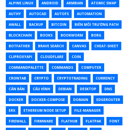
ALPINE LINUX
ANDROID
ARMBIAN
ATOMIC SWAP
AUTHY
AUTOCAD
AUTOFS
AUTOMATION
AWALL
BACKUP
BITCOIN
BIẾN MÔI TRƯỜNG PATH
BLOCKCHAIN
BOOKS
BOOKWORM
BORG
BOTFATHER
BRAVE SEARCH
CANVAS
CHEAT-SHEET
CLIPROXYAPI
CLOUDFLARE
COIN
COMMANDPALETTE
COMMANDS
COMPUTER
CRONTAB
CRYPTO
CRYPTOTRADING
CURRENCY
CĂN BẢN
CẤU HÌNH
DEBIAN
DESKTOP
DNS
DOCKER
DOCKER-COMPOSE
DOMAIN
EDGEROUTER
ERX
ETHEREUM NODE SETUP
FILE-MANAGER
FIREWALL
FIRMWARE
FLATHUB
FLATPAK
FONT