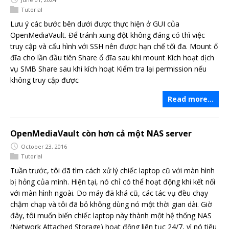
Tutorial
Lưu ý các bước bên dưới được thực hiện ở GUI của
OpenMediaVault. Để tránh xung đột không đáng có thì việc
truy cập và cấu hình với SSH nên được hạn chế tối đa. Mount ổ
đĩa cho lần đầu tiên Share ổ đĩa sau khi mount Kích hoạt dịch
vụ SMB Share sau khi kích hoạt Kiểm tra lại permission nếu
không truy cập được
Read more…
OpenMediaVault còn hơn cả một NAS server
October 23, 2016
Tutorial
Tuần trước, tôi đã tìm cách xử lý chiếc laptop cũ với màn hình
bị hỏng của mình. Hiện tại, nó chỉ có thể hoạt động khi kết nối
với màn hình ngoài. Do máy đã khá cũ, các tác vụ đều chạy
chậm chạp và tôi đã bỏ không dùng nó một thời gian dài. Giờ
đây, tôi muốn biến chiếc laptop này thành một hệ thống NAS
(Network Attached Storage) hoạt động liên tục 24/7, vì nó tiêu