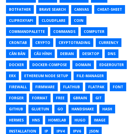
BOTFATHER
BRAVE SEARCH
CANVAS
CHEAT-SHEET
CLIPROXYAPI
CLOUDFLARE
COIN
COMMANDPALETTE
COMMANDS
COMPUTER
CRONTAB
CRYPTO
CRYPTOTRADING
CURRENCY
CĂN BẢN
CẤU HÌNH
DEBIAN
DESKTOP
DNS
DOCKER
DOCKER-COMPOSE
DOMAIN
EDGEROUTER
ERX
ETHEREUM NODE SETUP
FILE-MANAGER
FIREWALL
FIRMWARE
FLATHUB
FLATPAK
FONT
FORGER
FORMAT
FREE
GBRAIN
GIT
GITHUB
GLUETUN
GO
HANDSHAKE
HASH
HERMES
HNS
HOMELAB
HUGO
IMAGE
INSTALLATION
IP
IPV4
IPV6
JSON