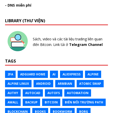
- DNS miễn phí
LIBRARY (THƯ VIỆN)
Sách, video và các tài liệu trading liên quan
đến Bitcoin. Link tải ở
Telegram Channel
TAGS
2FA
ADGUARD HOME
AI
ALIEXPRESS
ALPINE
ALPINE LINUX
ANDROID
ARMBIAN
ATOMIC SWAP
AUTHY
AUTOCAD
AUTOFS
AUTOMATION
AWALL
BACKUP
BITCOIN
BIẾN MÔI TRƯỜNG PATH
BLOCKCHAIN
BOOKS
BOOKWORM
BORG