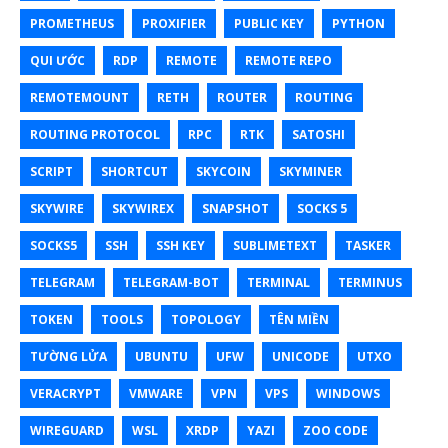
PROMETHEUS
PROXIFIER
PUBLIC KEY
PYTHON
QUI ƯỚC
RDP
REMOTE
REMOTE REPO
REMOTEMOUNT
RETH
ROUTER
ROUTING
ROUTING PROTOCOL
RPC
RTK
SATOSHI
SCRIPT
SHORTCUT
SKYCOIN
SKYMINER
SKYWIRE
SKYWIREX
SNAPSHOT
SOCKS 5
SOCKS5
SSH
SSH KEY
SUBLIMETEXT
TASKER
TELEGRAM
TELEGRAM-BOT
TERMINAL
TERMINUS
TOKEN
TOOLS
TOPOLOGY
TÊN MIỀN
TƯỜNG LỬA
UBUNTU
UFW
UNICODE
UTXO
VERACRYPT
VMWARE
VPN
VPS
WINDOWS
WIREGUARD
WSL
XRDP
YAZI
ZOO CODE