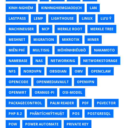
KINH-NGHIỆM
KINHNGHIEMGIAODỊCH
LAN
LASTPASS
LEMP
LIGHTHOUSE
LINUX
LƯU Ý
MACHINEUSER
MCP
MERKLE ROOT
MERKLE TREE
MESHNET
MIGRATION
MIKROTIK
MINER
MIỄN PHÍ
MULTISIG
MÔHÌNHBIỂUĐỒ
NAKAMOTO
NAMEBASE
NAS
NETWORKING
NETWORKSTORAGE
NFS
NORDVPN
OBSIDIAN
OMV
OPENCLAW
OPENCODE
OPENMEDIAVAULT
OPENVPN
OPENWRT
ORANGE-PI
OSI-MODEL
PACKAGECONTROL
PALM READER
PDF
PGVECTOR
PHP 8.2
PHÂNTÍCHKỸTHUẬT
POS
POSTGRESQL
POW
POWER AUTOMATE
PRIVATE KEY