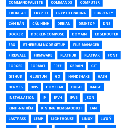
COMMANDPALETTE
COMMANDS
COMPUTER
CRONTAB
CRYPTO
CRYPTOTRADING
CURRENCY
CĂN BẢN
CẤU HÌNH
DEBIAN
DESKTOP
DNS
DOCKER
DOCKER-COMPOSE
DOMAIN
EDGEROUTER
ERX
ETHEREUM NODE SETUP
FILE-MANAGER
FIREWALL
FIRMWARE
FLATHUB
FLATPAK
FONT
FORGER
FORMAT
FREE
GBRAIN
GIT
GITHUB
GLUETUN
GO
HANDSHAKE
HASH
HERMES
HNS
HOMELAB
HUGO
IMAGE
INSTALLATION
IP
IPV4
IPV6
JSON
KINH-NGHIỆM
KINHNGHIEMGIAODỊCH
LAN
LASTPASS
LEMP
LIGHTHOUSE
LINUX
LƯU Ý