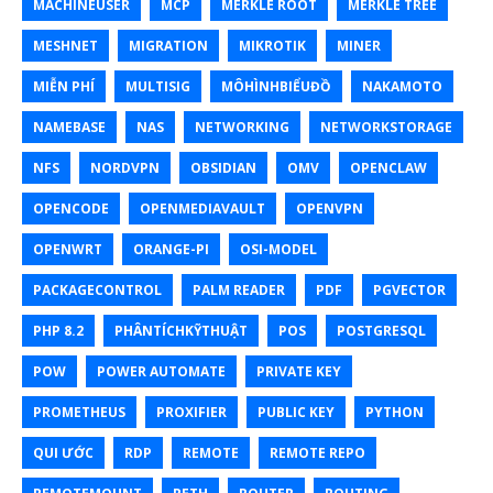
MACHINEUSER
MCP
MERKLE ROOT
MERKLE TREE
MESHNET
MIGRATION
MIKROTIK
MINER
MIỄN PHÍ
MULTISIG
MÔHÌNHBIỂUĐỒ
NAKAMOTO
NAMEBASE
NAS
NETWORKING
NETWORKSTORAGE
NFS
NORDVPN
OBSIDIAN
OMV
OPENCLAW
OPENCODE
OPENMEDIAVAULT
OPENVPN
OPENWRT
ORANGE-PI
OSI-MODEL
PACKAGECONTROL
PALM READER
PDF
PGVECTOR
PHP 8.2
PHÂNTÍCHKỸTHUẬT
POS
POSTGRESQL
POW
POWER AUTOMATE
PRIVATE KEY
PROMETHEUS
PROXIFIER
PUBLIC KEY
PYTHON
QUI ƯỚC
RDP
REMOTE
REMOTE REPO