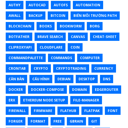
AUTHY
AUTOCAD
AUTOFS
AUTOMATION
AWALL
BACKUP
BITCOIN
BIẾN MÔI TRƯỜNG PATH
BLOCKCHAIN
BOOKS
BOOKWORM
BORG
BOTFATHER
BRAVE SEARCH
CANVAS
CHEAT-SHEET
CLIPROXYAPI
CLOUDFLARE
COIN
COMMANDPALETTE
COMMANDS
COMPUTER
CRONTAB
CRYPTO
CRYPTOTRADING
CURRENCY
CĂN BẢN
CẤU HÌNH
DEBIAN
DESKTOP
DNS
DOCKER
DOCKER-COMPOSE
DOMAIN
EDGEROUTER
ERX
ETHEREUM NODE SETUP
FILE-MANAGER
FIREWALL
FIRMWARE
FLATHUB
FLATPAK
FONT
FORGER
FORMAT
FREE
GBRAIN
GIT