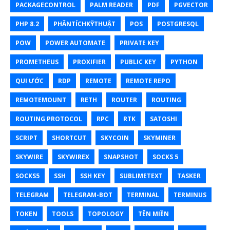
PACKAGECONTROL
PALM READER
PDF
PGVECTOR
PHP 8.2
PHÂNTÍCHKỸTHUẬT
POS
POSTGRESQL
POW
POWER AUTOMATE
PRIVATE KEY
PROMETHEUS
PROXIFIER
PUBLIC KEY
PYTHON
QUI ƯỚC
RDP
REMOTE
REMOTE REPO
REMOTEMOUNT
RETH
ROUTER
ROUTING
ROUTING PROTOCOL
RPC
RTK
SATOSHI
SCRIPT
SHORTCUT
SKYCOIN
SKYMINER
SKYWIRE
SKYWIREX
SNAPSHOT
SOCKS 5
SOCKS5
SSH
SSH KEY
SUBLIMETEXT
TASKER
TELEGRAM
TELEGRAM-BOT
TERMINAL
TERMINUS
TOKEN
TOOLS
TOPOLOGY
TÊN MIỀN