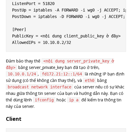
ListenPort = 51820

PostUp = iptables -A FORWARD -i wg0 -j ACCEPT; ipta
PostDown = iptables -D FORWARD -i wg0 -j ACCEPT; ip
[Peer]

PublicKey = <nội dung client_public_key ở đây>

Đảm bảo thay thế
<nội dung server_private_key ở
bằng server_private_key bạn đã tạo ở trên,
đây>
,
là những IP bạn định
10.10.0.1/24
fd172.21:12::1/64
sử dụng (có thể không cần thay thế), và
bằng
eth0
của server nếu có sự khác
broadcast network interface
nhau giữa thông tin server của bạn và hướng dẫn này. Bạn có
thể dùng lệnh
hoặc
để kiểm tra thông tin
ifconfig
ip a
này của server.
Client