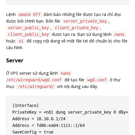
Lệnh
đảm bảo những file được tạo ra chỉ đọc
umask 077
được bởi chính bạn. Bốn file
,
server_private_key
,
,
server_public_key
client_private_key
được tạo ra. Bạn sử dụng lệnh
client_public_key
nano
hoặc
để copy nội dung về một file txt để chuẩn bị cho file
vi
cấu hình.
Server
Ở VPS server sử dụng lệnh
nano
để tạo file
ở thư
/etc/wireguard/wg0.conf
wg0.conf
mục
với nội dung sau đây.
/etc/wireguard/
[Interface]

PrivateKey = <nội dung server_private_key ở đây>

Address = 10.10.0.1/24

Address = fd86:ea04:1111::1/64

SaveConfig = true
