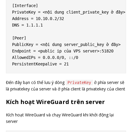
[Interface]

PrivateKey = <nội dung client_private_key ở đây>

Address = 10.10.0.2/32

DNS = 1.1.1.1

[Peer]

PublicKey = <nội dung server_public_key ở đây>

Endpoint = <public ip của VPS server>:51820

AllowedIPs = 0.0.0.0/0, ::/0

Đến đây bạn có thể lưu ý dòng
ở phía server sẽ
PrivateKey
là privatekey của server và ở phía client là privatekey của client
Kích hoạt WireGuard trên server
Kích hoạt WireGuard và chạy WireGuard khi khởi động lại
server