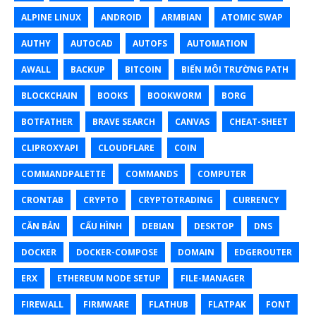
ALPINE LINUX
ANDROID
ARMBIAN
ATOMIC SWAP
AUTHY
AUTOCAD
AUTOFS
AUTOMATION
AWALL
BACKUP
BITCOIN
BIẾN MÔI TRƯỜNG PATH
BLOCKCHAIN
BOOKS
BOOKWORM
BORG
BOTFATHER
BRAVE SEARCH
CANVAS
CHEAT-SHEET
CLIPROXYAPI
CLOUDFLARE
COIN
COMMANDPALETTE
COMMANDS
COMPUTER
CRONTAB
CRYPTO
CRYPTOTRADING
CURRENCY
CĂN BẢN
CẤU HÌNH
DEBIAN
DESKTOP
DNS
DOCKER
DOCKER-COMPOSE
DOMAIN
EDGEROUTER
ERX
ETHEREUM NODE SETUP
FILE-MANAGER
FIREWALL
FIRMWARE
FLATHUB
FLATPAK
FONT