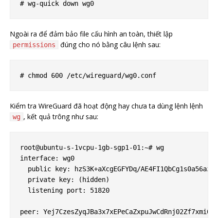
Ngoài ra để đảm bảo file cấu hình an toàn, thiết lập
đúng cho nó bằng câu lệnh sau:
permissions
Kiểm tra WireGuard đã hoạt động hay chưa ta dùng lệnh lệnh
, kết quả trông như sau:
wg
root@ubuntu-s-1vcpu-1gb-sgp1-01:~# wg

interface: wg0

  public key: hzS3K+aXcgEGFYDq/AE4FI1QbCg1s0a56azdq
  private key: (hidden)

  listening port: 51820

peer: Yej7CzesZyqJBa3x7xEPeCaZxpuJwCdRnj02Zf7xmiQ=
