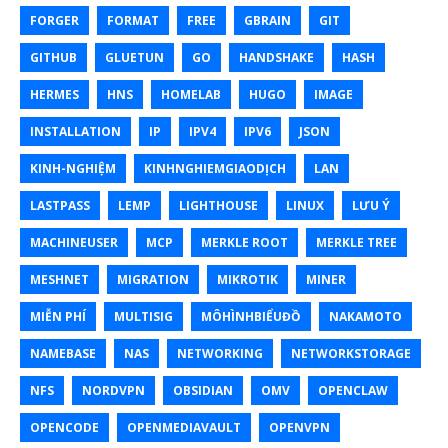
FORGER
FORMAT
FREE
GBRAIN
GIT
GITHUB
GLUETUN
GO
HANDSHAKE
HASH
HERMES
HNS
HOMELAB
HUGO
IMAGE
INSTALLATION
IP
IPV4
IPV6
JSON
KINH-NGHIỆM
KINHNGHIEMGIAODỊCH
LAN
LASTPASS
LEMP
LIGHTHOUSE
LINUX
LƯU Ý
MACHINEUSER
MCP
MERKLE ROOT
MERKLE TREE
MESHNET
MIGRATION
MIKROTIK
MINER
MIỄN PHÍ
MULTISIG
MÔHÌNHBIỂUĐỒ
NAKAMOTO
NAMEBASE
NAS
NETWORKING
NETWORKSTORAGE
NFS
NORDVPN
OBSIDIAN
OMV
OPENCLAW
OPENCODE
OPENMEDIAVAULT
OPENVPN