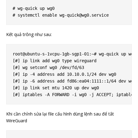
# wg-quick up wg0

# systemctl enable 
wg-quick@wg0.service
Kết quả trông như sau:
root@ubuntu-s-1vcpu-1gb-sgp1-01:~# wg-quick up wg0

[#] ip link add wg0 type wireguard

[#] wg setconf wg0 /dev/fd/63

[#] ip -4 address add 10.10.0.1/24 dev wg0

[#] ip -6 address add fd86:ea04:1111::1/64 dev wg0

[#] ip link set mtu 1420 up dev wg0

Khi cần chỉnh sửa lại file cấu hình dùng lệnh sau để tắt
WireGuard