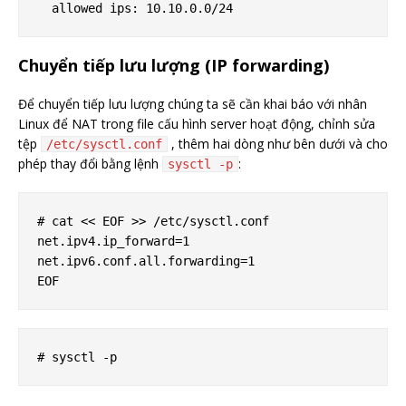
Chuyển tiếp lưu lượng (IP forwarding)
Để chuyển tiếp lưu lượng chúng ta sẽ cần khai báo với nhân
Linux để NAT trong file cấu hình server hoạt động, chỉnh sửa
tệp
, thêm hai dòng như bên dưới và cho
/etc/sysctl.conf
phép thay đổi bằng lệnh
:
sysctl -p
# cat << EOF >> /etc/sysctl.conf

net.ipv4.ip_forward=1

net.ipv6.conf.all.forwarding=1
