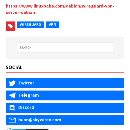
https://www.linuxbabe.com/debian/wireguard-vpn-
server-debian
WIREGUARD
VPN
SOCIAL
Twitter
Telegram
Discord
huan@skywirex.com