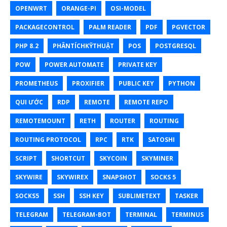
OPENWRT
ORANGE-PI
OSI-MODEL
PACKAGECONTROL
PALM READER
PDF
PGVECTOR
PHP 8.2
PHÂNTÍCHKỸTHUẬT
POS
POSTGRESQL
POW
POWER AUTOMATE
PRIVATE KEY
PROMETHEUS
PROXIFIER
PUBLIC KEY
PYTHON
QUI ƯỚC
RDP
REMOTE
REMOTE REPO
REMOTEMOUNT
RETH
ROUTER
ROUTING
ROUTING PROTOCOL
RPC
RTK
SATOSHI
SCRIPT
SHORTCUT
SKYCOIN
SKYMINER
SKYWIRE
SKYWIREX
SNAPSHOT
SOCKS 5
SOCKS5
SSH
SSH KEY
SUBLIMETEXT
TASKER
TELEGRAM
TELEGRAM-BOT
TERMINAL
TERMINUS