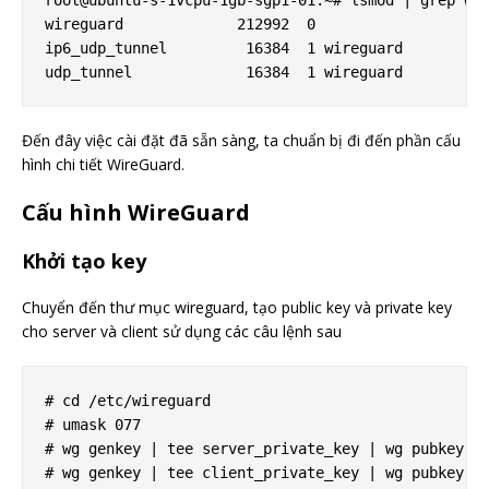
root@ubuntu-s-1vcpu-1gb-sgp1-01:~# lsmod | grep wir
wireguard             212992  0

ip6_udp_tunnel         16384  1 wireguard

Đến đây việc cài đặt đã sẵn sàng, ta chuẩn bị đi đến phần cấu
hình chi tiết WireGuard.
Cấu hình WireGuard
Khởi tạo key
Chuyển đến thư mục wireguard, tạo public key và private key
cho server và client sử dụng các câu lệnh sau
# cd /etc/wireguard

# umask 077

# wg genkey | tee server_private_key | wg pubkey > 