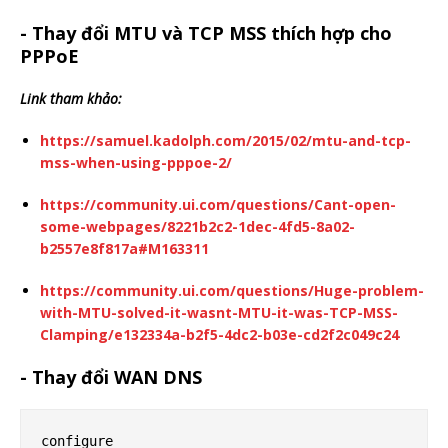
- Thay đổi MTU và TCP MSS thích hợp cho
PPPoE
Link tham khảo:
https://samuel.kadolph.com/2015/02/mtu-and-tcp-
mss-when-using-pppoe-2/
https://community.ui.com/questions/Cant-open-
some-webpages/8221b2c2-1dec-4fd5-8a02-
b2557e8f817a#M163311
https://community.ui.com/questions/Huge-problem-
with-MTU-solved-it-wasnt-MTU-it-was-TCP-MSS-
Clamping/e132334a-b2f5-4dc2-b03e-cd2f2c049c24
- Thay đổi WAN DNS
configure
