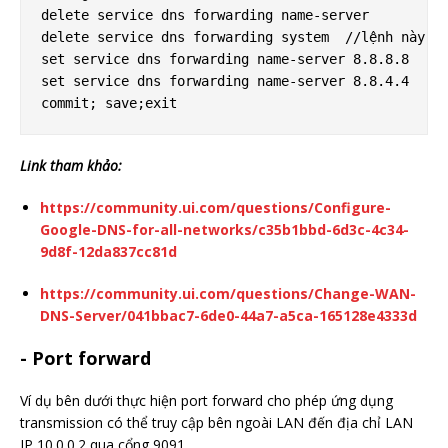
delete service dns forwarding name-server

delete service dns forwarding system  //lệnh này sẽ
set service dns forwarding name-server 8.8.8.8

set service dns forwarding name-server 8.8.4.4

Link tham khảo:
https://community.ui.com/questions/Configure-
Google-DNS-for-all-networks/c35b1bbd-6d3c-4c34-
9d8f-12da837cc81d
https://community.ui.com/questions/Change-WAN-
DNS-Server/041bbac7-6de0-44a7-a5ca-165128e4333d
- Port forward
Ví dụ bên dưới thực hiện port forward cho phép ứng dụng
transmission có thể truy cập bên ngoài LAN đến địa chỉ LAN
IP 10.0.0.2 qua cổng 9091