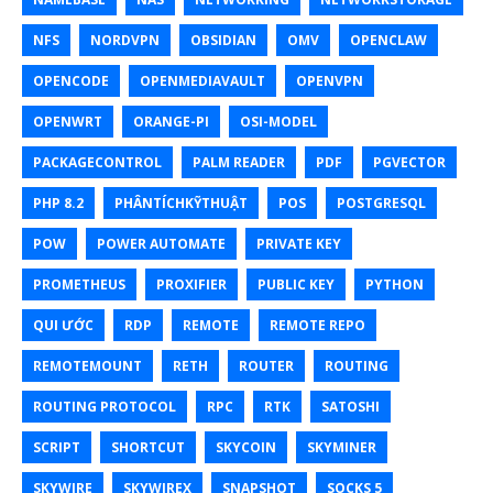
NFS
NORDVPN
OBSIDIAN
OMV
OPENCLAW
OPENCODE
OPENMEDIAVAULT
OPENVPN
OPENWRT
ORANGE-PI
OSI-MODEL
PACKAGECONTROL
PALM READER
PDF
PGVECTOR
PHP 8.2
PHÂNTÍCHKỸTHUẬT
POS
POSTGRESQL
POW
POWER AUTOMATE
PRIVATE KEY
PROMETHEUS
PROXIFIER
PUBLIC KEY
PYTHON
QUI ƯỚC
RDP
REMOTE
REMOTE REPO
REMOTEMOUNT
RETH
ROUTER
ROUTING
ROUTING PROTOCOL
RPC
RTK
SATOSHI
SCRIPT
SHORTCUT
SKYCOIN
SKYMINER
SKYWIRE
SKYWIREX
SNAPSHOT
SOCKS 5