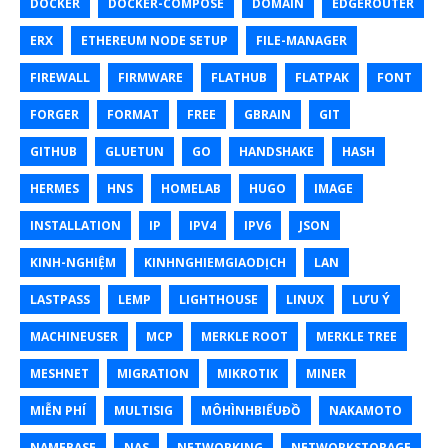
DOCKER
DOCKER-COMPOSE
DOMAIN
EDGEROUTER
ERX
ETHEREUM NODE SETUP
FILE-MANAGER
FIREWALL
FIRMWARE
FLATHUB
FLATPAK
FONT
FORGER
FORMAT
FREE
GBRAIN
GIT
GITHUB
GLUETUN
GO
HANDSHAKE
HASH
HERMES
HNS
HOMELAB
HUGO
IMAGE
INSTALLATION
IP
IPV4
IPV6
JSON
KINH-NGHIỆM
KINHNGHIEMGIAODỊCH
LAN
LASTPASS
LEMP
LIGHTHOUSE
LINUX
LƯU Ý
MACHINEUSER
MCP
MERKLE ROOT
MERKLE TREE
MESHNET
MIGRATION
MIKROTIK
MINER
MIỄN PHÍ
MULTISIG
MÔHÌNHBIỂUĐỒ
NAKAMOTO
NAMEBASE
NAS
NETWORKING
NETWORKSTORAGE