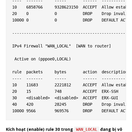
----  -------     -----       ------  -----------

10    6858766     9328623150  ACCEPT  Allow establi
20    0           0           DROP    Drop invalid 
10000 0           0           DROP    DEFAULT ACTIO
---------------------------------------------------
IPv4 Firewall "WAN_LOCAL"  [WAN to router]

 Active on (pppoe0,LOCAL)

rule  packets     bytes       action  description

----  -------     -----       ------  -----------

10    11683       2221812     ACCEPT  Allow establi
20    15          748         ACCEPT  ERX-SSH

30    <disabled>  <disabled>  ACCEPT  ERX-GUI

40    420         28245       DROP    Drop invalid 
Kích hoạt (enable) rule 30 trong
đang bị vô
WAN_LOCAL