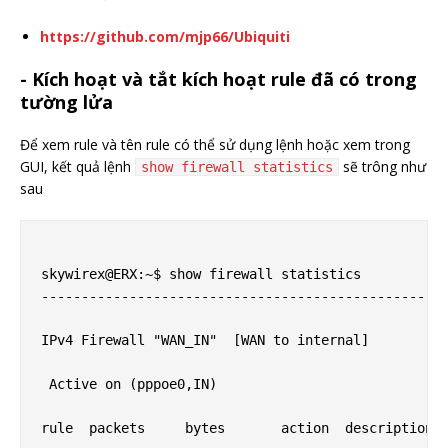
https://github.com/mjp66/Ubiquiti
- Kích hoạt và tắt kích hoạt rule đã có trong
tường lửa
Để xem rule và tên rule có thể sử dụng lệnh hoặc xem trong
GUI, kết quả lệnh
sẽ trông như
show firewall statistics
sau
skywirex@ERX:~$ show firewall statistics

---------------------------------------------------
IPv4 Firewall "WAN_IN"  [WAN to internal]

 Active on (pppoe0,IN)

rule  packets     bytes       action  description
