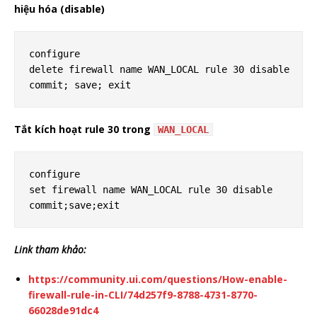
hiệu hóa (disable)
configure

delete firewall name WAN_LOCAL rule 30 disable

Tắt kích hoạt rule 30 trong
WAN_LOCAL
configure

set firewall name WAN_LOCAL rule 30 disable

Link tham khảo:
https://community.ui.com/questions/How-enable-
firewall-rule-in-CLI/74d257f9-8788-4731-8770-
66028de91dc4