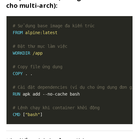
cho multi-arch):
# Sử dụng base image đa kiến trúc
FROM
 alpine:latest
# Đặt thư mục làm việc
WORKDIR
 /app
# Copy file ứng dụng
COPY
 . .
# Cài đặt dependencies (ví dụ cho ứng dụng đơn giả
RUN
 apk add --no-cache bash
# Lệnh chạy khi container khởi động
CMD
 [
"bash"
]