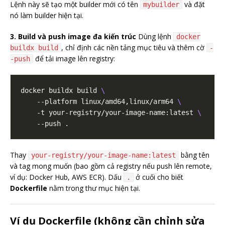
Lệnh này sẽ tạo một builder mới có tên
và đặt
mybuilder
nó làm builder hiện tại.
3. Build và push image đa kiến trúc
Dùng lệnh
docker
, chỉ định các nền tảng mục tiêu và thêm cờ
buildx build
-
để tải image lên registry:
-push
docker buildx build 
    --platform linux/amd64,linux/arm64 
    -t your-registry/your-image-name:latest 
Thay
bằng tên
your-registry/your-image-name:latest
và tag mong muốn (bao gồm cả registry nếu push lên remote,
ví dụ: Docker Hub, AWS ECR). Dấu
ở cuối cho biết
.
Dockerfile
nằm trong thư mục hiện tại.
Ví dụ Dockerfile (không cần chỉnh sửa