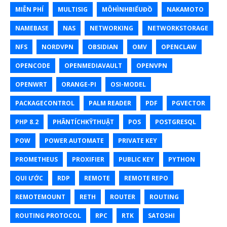
MIỄN PHÍ
MULTISIG
MÔHÌNHBIỂUĐỒ
NAKAMOTO
NAMEBASE
NAS
NETWORKING
NETWORKSTORAGE
NFS
NORDVPN
OBSIDIAN
OMV
OPENCLAW
OPENCODE
OPENMEDIAVAULT
OPENVPN
OPENWRT
ORANGE-PI
OSI-MODEL
PACKAGECONTROL
PALM READER
PDF
PGVECTOR
PHP 8.2
PHÂNTÍCHKỸTHUẬT
POS
POSTGRESQL
POW
POWER AUTOMATE
PRIVATE KEY
PROMETHEUS
PROXIFIER
PUBLIC KEY
PYTHON
QUI ƯỚC
RDP
REMOTE
REMOTE REPO
REMOTEMOUNT
RETH
ROUTER
ROUTING
ROUTING PROTOCOL
RPC
RTK
SATOSHI