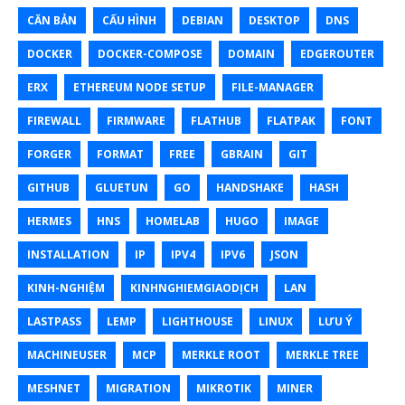
CĂN BẢN
CẤU HÌNH
DEBIAN
DESKTOP
DNS
DOCKER
DOCKER-COMPOSE
DOMAIN
EDGEROUTER
ERX
ETHEREUM NODE SETUP
FILE-MANAGER
FIREWALL
FIRMWARE
FLATHUB
FLATPAK
FONT
FORGER
FORMAT
FREE
GBRAIN
GIT
GITHUB
GLUETUN
GO
HANDSHAKE
HASH
HERMES
HNS
HOMELAB
HUGO
IMAGE
INSTALLATION
IP
IPV4
IPV6
JSON
KINH-NGHIỆM
KINHNGHIEMGIAODỊCH
LAN
LASTPASS
LEMP
LIGHTHOUSE
LINUX
LƯU Ý
MACHINEUSER
MCP
MERKLE ROOT
MERKLE TREE
MESHNET
MIGRATION
MIKROTIK
MINER