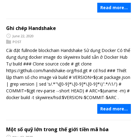
Read more…
Ghi chép Handshake
June 22, 2020
POST
Cài đặt fullnode blockchain Handshake Sử dụng Docker Có thể
dụng dụng docker image do skywirex build sẵn ở Docker Hub
Tự build ### Clone source code # git clone
https://github.com/handshake-org/hsd.git # cd hsd ### Thiết
lập tham số cho image và build # VERSION=$(cat package.json
| grep version | sed 's/.*"\([0-9]*\.[0-9]*\.[0-9]*\)".*/\1/') #
COMMIT=$(git rev-parse --short HEAD) # ARC=$(uname -m) #
docker build -t skywirex/hsd:$VERSION-$COMMIT-$ARC .
Read more…
Một số quỹ lớn trong thế giới tiền mã hóa