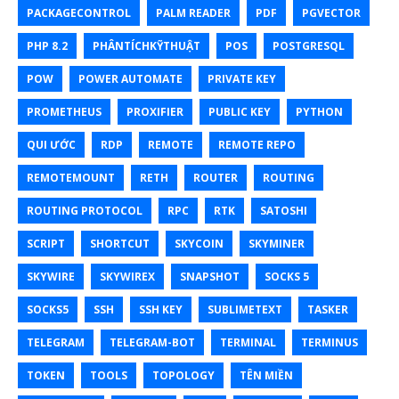
PACKAGECONTROL
PALM READER
PDF
PGVECTOR
PHP 8.2
PHÂNTÍCHKỸTHUẬT
POS
POSTGRESQL
POW
POWER AUTOMATE
PRIVATE KEY
PROMETHEUS
PROXIFIER
PUBLIC KEY
PYTHON
QUI ƯỚC
RDP
REMOTE
REMOTE REPO
REMOTEMOUNT
RETH
ROUTER
ROUTING
ROUTING PROTOCOL
RPC
RTK
SATOSHI
SCRIPT
SHORTCUT
SKYCOIN
SKYMINER
SKYWIRE
SKYWIREX
SNAPSHOT
SOCKS 5
SOCKS5
SSH
SSH KEY
SUBLIMETEXT
TASKER
TELEGRAM
TELEGRAM-BOT
TERMINAL
TERMINUS
TOKEN
TOOLS
TOPOLOGY
TÊN MIỀN