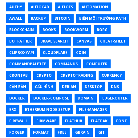
AUTHY
AUTOCAD
AUTOFS
AUTOMATION
AWALL
BACKUP
BITCOIN
BIẾN MÔI TRƯỜNG PATH
BLOCKCHAIN
BOOKS
BOOKWORM
BORG
BOTFATHER
BRAVE SEARCH
CANVAS
CHEAT-SHEET
CLIPROXYAPI
CLOUDFLARE
COIN
COMMANDPALETTE
COMMANDS
COMPUTER
CRONTAB
CRYPTO
CRYPTOTRADING
CURRENCY
CĂN BẢN
CẤU HÌNH
DEBIAN
DESKTOP
DNS
DOCKER
DOCKER-COMPOSE
DOMAIN
EDGEROUTER
ERX
ETHEREUM NODE SETUP
FILE-MANAGER
FIREWALL
FIRMWARE
FLATHUB
FLATPAK
FONT
FORGER
FORMAT
FREE
GBRAIN
GIT