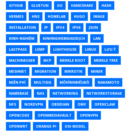
GITHUB
GLUETUN
GO
HANDSHAKE
HASH
HERMES
HNS
HOMELAB
HUGO
IMAGE
INSTALLATION
IP
IPV4
IPV6
JSON
KINH-NGHIỆM
KINHNGHIEMGIAODỊCH
LAN
LASTPASS
LEMP
LIGHTHOUSE
LINUX
LƯU Ý
MACHINEUSER
MCP
MERKLE ROOT
MERKLE TREE
MESHNET
MIGRATION
MIKROTIK
MINER
MIỄN PHÍ
MULTISIG
MÔHÌNHBIỂUĐỒ
NAKAMOTO
NAMEBASE
NAS
NETWORKING
NETWORKSTORAGE
NFS
NORDVPN
OBSIDIAN
OMV
OPENCLAW
OPENCODE
OPENMEDIAVAULT
OPENVPN
OPENWRT
ORANGE-PI
OSI-MODEL