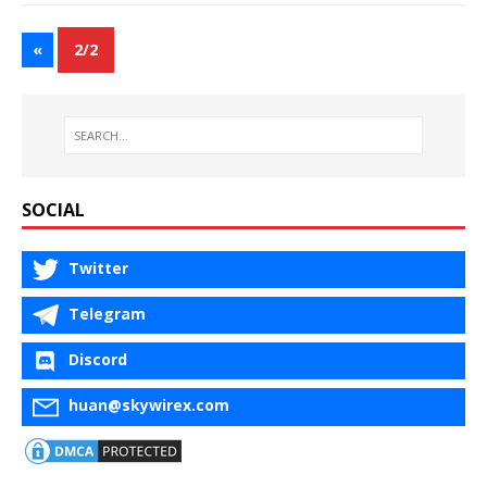
«
2/2
SOCIAL
Twitter
Telegram
Discord
huan@skywirex.com